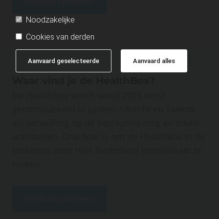
Contact opnemen
Noodzakelijke
Cookies van derden
Aanvaard geselecteerde
Aanvaard alles
Waar vind je de HealthBox?
De HealthBox wordt vanaf 2025 eerst
geïntroduceerd in Leiden, Utrecht en Twente,
als aanvulling op de bestaande zorg en lokale
activiteiten. Ons doel is om de HealthBox in de
toekomst door heel Nederland beschikbaar te
maken.
Contact opnemen