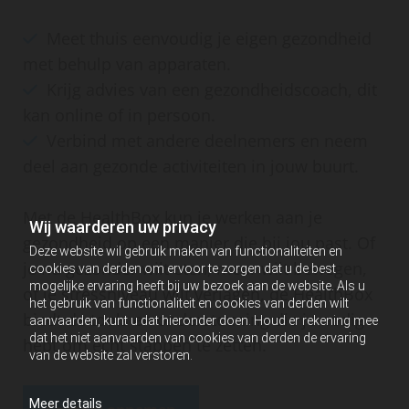
Meet thuis eenvoudig je eigen gezondheid

met behulp van apparaten.
Krijg advies van een gezondheidscoach, dit

kan online of in persoon.
Verbind met andere deelnemers en neem

deel aan gezonde activiteiten in jouw buurt.
Met de HealthBox kun je werken aan je
Wij waarderen uw privacy
gezondheid op een manier die bij jou past. Of
Deze website wil gebruik maken van functionaliteiten en
je nu gezonder wilt eten, meer wilt bewegen,
cookies van derden om ervoor te zorgen dat u de best
mogelijke ervaring heeft bij uw bezoek aan de website. Als u
of je stressniveau wilt verlagen, de HealthBox
het gebruik van functionaliteit en cookies van derden wilt
biedt de tools en ondersteuning die je nodig
aanvaarden, kunt u dat hieronder doen. Houd er rekening mee
dat het niet aanvaarden van cookies van derden de ervaring
hebt om écht stappen te zetten.
van de website zal verstoren.
Meer details